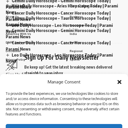
Gemini Daily Horoscope – Gemini Horoscope Today |
Aries Daily Horoscope – Aries Horoscope Today | Parami
Quick Link
Top Categories
Parami News
News
Cancer Daily Horoscope – Cancer Horoscope Today |
About Us
Business
Taurus Daily Horoscope – Taurus Horoscope Today |
Parami News
Parami News
Leo Daily Horoscope – Leo Horoscope Today | Parami
Contact Us
Entertainment
Gemini Daily Horoscope – Gemini Horoscope Today |
News
Advertise With Us
India
Parami News
Cancer Daily Horoscope – Cancer Horoscope Today |
DNPA Code of Ethics
Politics
Parami News
Disclaimer
Regional
Leo Daily Horoscope – Leo Horoscope Today | Parami
Sign Up For Daily Newsletter
Privacy Policy
Sports
News
Be keep up! Get the latest breaking news delivered
straight to your inbox.
Sign Up for Our Newsletter
Manage Consent
Subscribe to our newsletter to get our newest articles instantly!
Sign Up For Daily Newsletter
To provide the best experiences, we use technologies like cookies to store
Be keep up! Get the latest breaking news delivered
and/or access device information. Consenting to these technologies will
straight to your inbox.
I have read and agree to the terms & conditions
allow us to process data such as browsing behavior or unique IDs on this
site. Not consenting or withdrawing consent, may adversely affect certain
By signing up, you agree to our
Terms of Use
and acknowledge the data practices in
I have read and agree to the terms & conditions
features and functions.
our
Privacy Policy
. You may unsubscribe at any time.