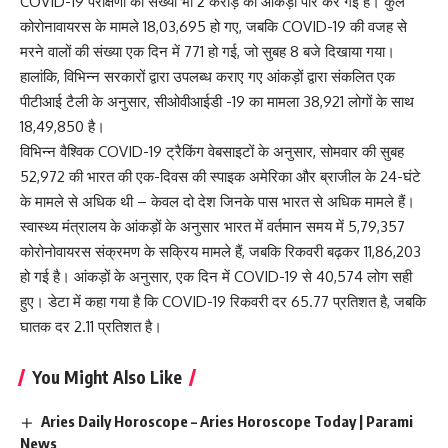
COVID-19
परीक्षणों की संख्या भी 2 करोड़ का आंकड़ा पार कर गई है। कुल
कोरोनावायरस के मामले 18,03,695 हो गए, जबकि COVID-19 की वजह से
मरने वालों की संख्या एक दिन में 771 हो गई, जो सुबह 8 बजे दिखाया गया।
हालांकि, विभिन्न सरकारों द्वारा उपलब्ध कराए गए आंकड़ों द्वारा संकलित एक
पीटीआई टैली के अनुसार, सीओवीआईडी ​​-19 का मामला 38,921 लोगों के साथ
18,49,850 है।
विभिन्न वैश्विक COVID-19 ट्रैकिंग वेबसाइटों के अनुसार, सोमवार की सुबह
52,972 की भारत की एक-दिवस की स्पाइक अमेरिका और ब्राजील के 24-घंटे
के मामले से अधिक थी – केवल दो देश जिनके पास भारत से अधिक मामले हैं।
स्वास्थ्य मंत्रालय के आंकड़ों के अनुसार भारत में वर्तमान समय में 5,79,357
कोरोनोवायरस संक्रमण के सक्रिय मामले हैं, जबकि रिकवरी बढ़कर 11,86,203
हो गई है। आंकड़ों के अनुसार, एक दिन में COVID-19 से 40,574 लोग सही
हुए। डेटा में कहा गया है कि COVID-19 रिकवरी दर 65.77 प्रतिशत है, जबकि
घातक दर 2.11
प्रतिशत
है।
You Might Also Like
Aries Daily Horoscope – Aries Horoscope Today | Parami
News