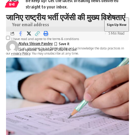
Be keep up! Get the latest breaking news delivered
हिन्दी
straight to your inbox.
जानिए राष्ट्रीय भर्ती एजेंसी की मुख्य विशेषताएं
5 Min Read
I have read and agree to the terms & conditions
Atulya Shivam Pandey
By signing up, you agree to our
Terms of Use
and acknowledge the data practices in
Last updated: September 12, 2021 8:45 am
our
Privacy Policy
. You may unsubscribe at any time.
Facebook
10 Comments