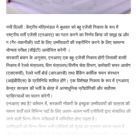
नयी दिल्ली : केंद्रीय मंत्रिमंडल ने बुधवार को बहु एजेंसी निकाय के रूप में
राष्ट्रीय भर्ती एजेंसी (एनआरए) का गठन करने का निर्णय किया जो समूह ख और
ग (गैर-तकनीकी) पदों के लिए उम्‍मीदवारों की स्‍क्रीनिंग करने के लिए सामान्य
योग्यता परीक्षा (सीईटी) आयोजित करेगी ।
सरकारी बयान के अनुसार, एनआरए एक बहु-एजेंसी निकाय होगी जिसकी शासी
निकाय में रेलवे मंत्रालय, वित्त मंत्रालय/वित्तीय सेवा विभाग, कर्मचारी चयन आयोग
(एसएससी), रेलवे भर्ती बोर्ड (आरआरबी) तथा बैंकिंग कार्मिक चयन संस्थान
(आईबीपीएस) के प्रतिनिधि शामिल होंगे। एक विशेषज्ञ निकाय के रूप में एनआरए
केन्द्र सरकार की भर्ती के क्षेत्र में अत्याधुनिक प्रौद्योगिकी और सर्वोत्तम
प्रक्रियाओं का पालन करेगी।
एनआरए क्या है? वर्तमान में, सरकारी नौकरी के इच्छुक उम्‍मीदवारों को पात्रता की
समान शर्तों वाले विभिन्‍न पदों के लिए अलग-अलग भर्ती एजेंसियों द्वारा संचालित की
जाने वाली भिन्न-भिन्न परीक्षाओं में सम्मिलित होना पड़ता है।
उम्‍मीदवारों को भिन्‍न-भिन्‍न भर्ती एजेंसियों को शुल्‍क का भुगतान करना पड़ता है
और इन परीक्षाओं में भाग लेने के लिए लंबी दूरियां तय करनी पड़ती है। इन अलग-