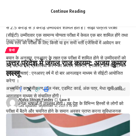
अलग भर्ती परीक्षाओं से उम्‍मीदवारों के साथ-साथ संबंधित भर्ती एजेंसियों पर भी
Continue Reading
बोझ पड़ता हैं। इसमें बार-बार होने वाले खर्च, कानून और व्यवस्था/सुरक्षा संबंधी
मुद्दे और परीक्षा केन्द्रों संबंधी समस्याएं शामिल हैं। औसतन, इन परीक्षाओं में अलग
से 2.5 करोड़ से 3 करोड़ उम्मीदवार शामिल होते हैं। साझी पात्रता परीक्षा
(सीईटी) उम्मीदवार एक सामान्य योग्यता परीक्षा में केवल एक बार शामिल होंगे तथा
Parami News
>
Blog
>
हिन्दी
>
उत्तर प्रदेश में जंगल राज कायम: अजय कुमार लल्लू
उच्च स्तर की परीक्षा के लिए किसी या इन सभी भर्ती एजेंसियों में आवेदन कर
पाएंगे।
हिन्दी
बयान के अनुसार, एनआरए के तहत एक परीक्षा में शामिल होने से उम्मीदवारों को
उत्तर प्रदेश में जंगल राज कायम: अजय कुमार
कई पदों के लिए प्रतिस्पर्धा करने का अवसर मिलेगा। एनआरए और सीईटी की
लल्लू
मुख्य विशेषताएं : एनआरए वर्ष में दो बार आनलाइन माध्यम से सीईटी आयोजित
करेगा ।
अभ्यार्थियों का पंजीकरण, रॉल नंबर, एडमिट कार्ड, अंक पत्र, मेधा सूची आदि
2 Min Read
आनलाइन माध्यम से संचालित होंगी।
Atulya Shivam Pandey
सीईटी अनेक भाषाओं में उपलब्ध होगी। यह देश के विभिन्न हिस्सों से लोगों को
Last updated: September 12, 2021 9:10 am
परीक्षा में बैठने और चयनित होने के समान अवसर प्राप्त करना सुविधाजनक
बनाएगी।
सीईटी बहु विकल्प प्रश्नों पर आधारित परीक्षा होगी और इसका स्कोरकार्ड तीन वर्षो
तक मान्य होगा।