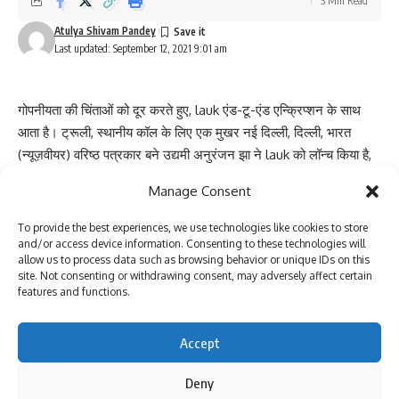
3 Min Read
Atulya Shivam Pandey
Last updated: September 12, 2021 9:01 am
गोपनीयता की चिंताओं को दूर करते हुए, lauk एंड-टू-एंड एन्क्रिप्शन के साथ
आता है। ट्रूली, स्थानीय कॉल के लिए एक मुखर नई दिल्ली, दिल्ली, भारत
(न्यूज़वीयर) वरिष्ठ पत्रकार बने उद्यमी अनुरंजन झा ने lauk को लॉन्च किया है,
जो एक वीडियो कॉन्फ्रेंसिंग और वेब स्ट्रीमिंग है। मंच और समाधान विशुद्ध रूप से
Manage Consent
भारतीयों के लिए भारत में बनाया गया है। यह भारत द्वारा, भारत के लिए और भारत
का है। यह एक सामान्य वीडियो कॉन्फ्रेंसिंग प्लेटफ़ॉर्म के साथ-साथ lauk
To provide the best experiences, we use technologies like cookies to store
क्लासरूम ‘शिक्षकों के लिए और lauk स्टूडियो’ लाइव स्ट्रीमिंग, वेबिनार, और
and/or access device information. Consenting to these technologies will
allow us to process data such as browsing behavior or unique IDs on this
अन्य सेवाओं के लिए प्रदान करता है।
site. Not consenting or withdrawing consent, may adversely affect certain
विकास पर, संस्थापक और प्रमोटर श्री अनुरंजन झा ने कहा कि ऐप हमारे
features and functions.
माननीय प्रधान मंत्री श्री नरेंद्र मोदी द्वारा AatmaNirbhar Bharat के लिए
स्थानीय लोगों के लिए उस मुखर को जोड़ने के स्पष्टीकरण कॉल का एक परिणाम
Accept
है, जिसका समय आ गया है।
ऐप एक्सेस करने के लिए Lauk वेबसाइट पर जाएं: www.lauk.in
Deny